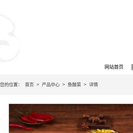
网站首页
您的位置：
首页
>
产品中心
>
鱼酸菜
>
详情