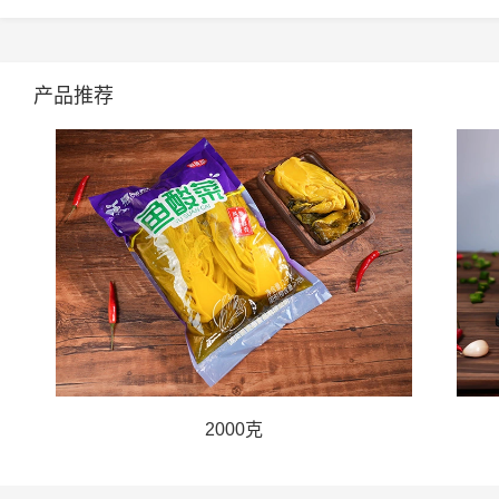
产品推荐
2000克